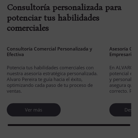
Consultoría personalizada para
potenciar tus habilidades
comerciales
Asesoría Comercial Estratégica para el Éxito
Asesoría Com
Empresarial
Éxito Empres
En ALVARO PEREIRA, transformamos
Descubre cóm
potencial en éxito. Nuestro enfoque dedicado
con nuestra a
y personalizado en asesoría comercial
tu carrera y 
asegura que cada paso que avances sea el
empresariales
correcto. Potenciamos tu crecimiento.
personalizad
Descúbrelo
Ver 